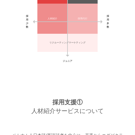
採
採
人材紹介
採用代行
用
用
少
多
数
数
リクルーティングマーケティング
ジュニア
採用支援①
人材紹介サービスについて